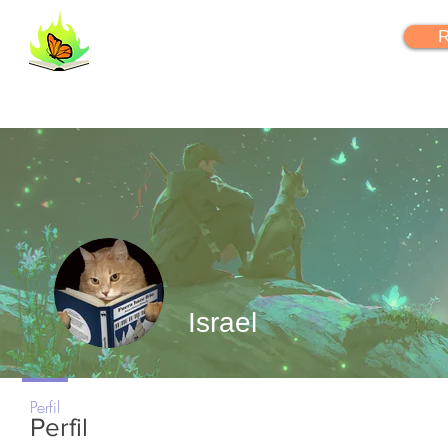
FlipYourLearning
R
Israel
+
4
Perfil
Perfil