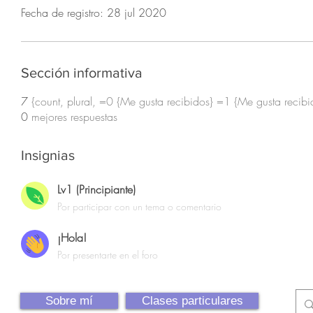
Fecha de registro: 28 jul 2020
Sección informativa
7
{count, plural, =0 {Me gusta recibidos} =1 {Me gusta recibi
0
mejores respuestas
Insignias
Lv1 (Principiante)
Por participar con un tema o comentario
¡Hola!
Por presentarte en el foro
Sobre mí
Clases particulares