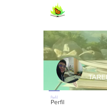
FlipYourL
TARE
Perfil
Perfil