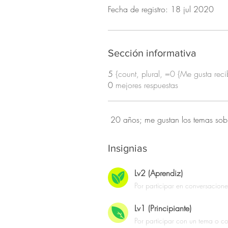
Fecha de registro: 18 jul 2020
Sección informativa
5
{count, plural, =0 {Me gusta rec
0
mejores respuestas
 20 años; me gustan los temas sobr
Insignias
Lv2 (Aprendiz)
Por participar en conversacione
Lv1 (Principiante)
Por participar con un tema o c