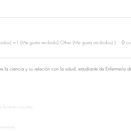
ibidos} =1 {Me gusta recibido} Other {Me gusta recibidos} }
0
co
e la ciencia y su relación con la salud, estudiante de Enfermería d
s durante unos días
omentario