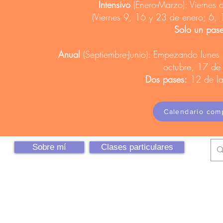
Intensivo
(Enero-Marzo): Viernes d
(Viernes 9, 16 y 23 de enero; 6, 
Solo un pas
Anual
(Septiembre-Junio): Empezando lune
octubre, 17 de
Dos pases:
12 de la
Calendario com
Sobre mí
Clases particulares