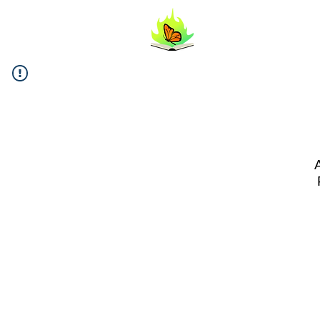
FlipYourL