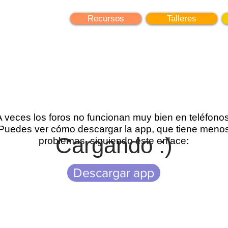
earning
Recursos
Talleres
A veces los foros no funcionan muy bien en teléfonos
Puedes ver cómo descargar la app, que tiene meno
Cargando :)
problemas, siguiendo este enlace:
Descargar app