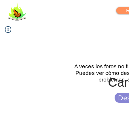
FlipYourLearning
R
A veces los foros no 
Puedes ver cómo desc
Car
problemas, 
Des