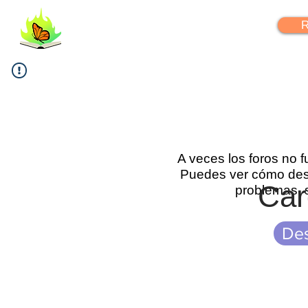
FlipYourLearning
R
A veces los foros no 
Puedes ver cómo desc
Car
problemas, 
Des