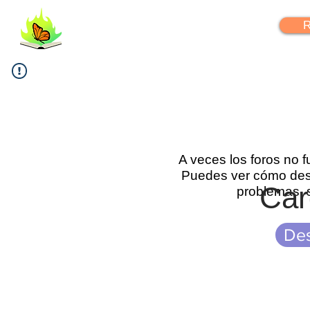
FlipYourLearning
R
A veces los foros no 
Puedes ver cómo desc
Car
problemas, 
Des