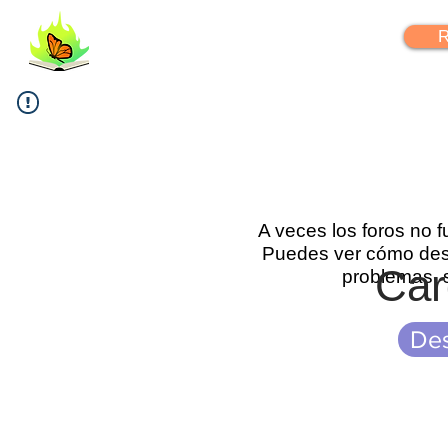
FlipYourLearning
R
A veces los foros no 
Puedes ver cómo desc
Car
problemas, 
Des