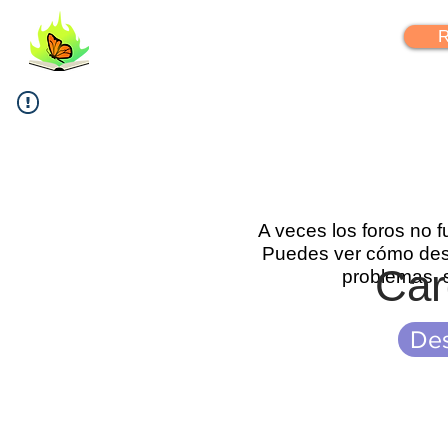
FlipYourLearning
R
A veces los foros no 
Puedes ver cómo desc
Car
problemas, 
Des