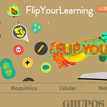
FlipYourLearning
R
Bioquímica
Células
Met
GRUPOS