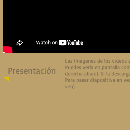
Las imágenes de los vídeos s
Puedes verla en pantalla com
Presentación
derecha abajo). Si la descarg
Para pasar diapositiva en vez
ven).