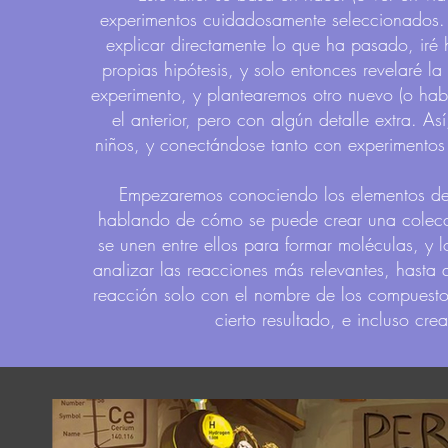
experimentos cuidadosamente seleccionados. 
explicar directamente lo que ha pasado, iré
propias hipótesis, y solo entonces revelaré 
experimento, y plantearemos otro nuevo (o ha
el anterior, pero con algún detalle extra. As
niños, y conectándose tanto con experimentos
Empezaremos conociendo los elementos de l
hablando de cómo se puede crear una colecc
se unen entre ellos para formar moléculas, y 
analizar las reacciones más relevantes, hasta 
reacción solo con el nombre de los compuestos
cierto resultado, e incluso cre