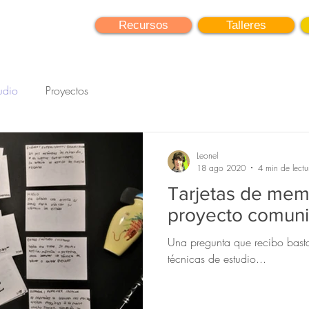
earning
Recursos
Talleres
udio
Proyectos
Leonel
18 ago 2020
4 min de lectu
Tarjetas de mem
proyecto comuni
Una pregunta que recibo basta
técnicas de estudio...