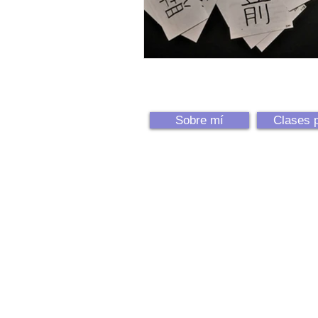
Sobre mí
Clases p