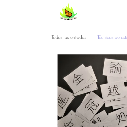
FlipYourL
Todas las entradas
Técnicas de est