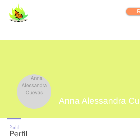
FlipYourLearning
R
Anna Alessandra C
+
4
Perfil
Perfil